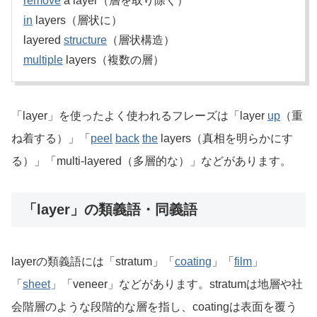
remove
a layer（層を取り除く）
in
layers（層状に）
layered
structure
（層状構造）
multiple
layers（複数の層）
「layer」を使ったよく使われるフレーズは「layer
up
（重
ね着する）」「
peel
back
the
layers（真相を明らかにす
る）」「multi-layered（多層的な）」などがあります。
「layer」の類義語・同義語
layerの類義語には「stratum」「
coating
」「
film
」
「
sheet
」「veneer」などがあります。stratumは地層や社
会階層のような段階的な層を指し、coatingは表面を覆う