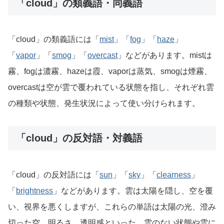
「cloud」の類義語・同義語
「cloud」の類義語には「
mist
」「
fog
」「
haze
」
「
vapor
」「
smog
」「
overcast
」などがあります。mistは
霧、fogは濃霧、hazeは霞、vaporは蒸気、smogは煙霧、
overcastは空が雲で覆われている状態を指し、それぞれ雲
の種類や状態、発生状況によって使い分けられます。
「cloud」の反対語・対義語
「cloud」の反対語には「
sun
」「
sky
」「
clearness
」
「
brightness
」などがあります。雲は太陽を隠し、空を覆
い、視界を悪くしますが、これらの単語は太陽の光、澄み
切った空、明るさ、透明感といった、雲のない状態や雲に