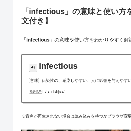
「infectious」の意味と
文付き】
「
infectious
」の意味や使い方をわかりやすく解
infectious
伝染性の、感染しやすい、人に影響を与えやす
意味
/ˌɪnˈfɛkʃəs/
発音記号
※音声が再生されない場合は読み込みを待つかブラウザ変