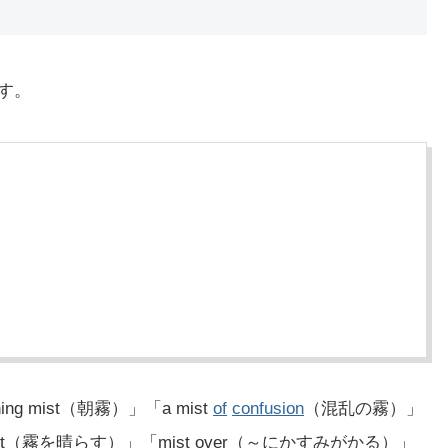
す。
 mist（朝霧）」「a mist
of
confusion
（混乱の霧）」
mist（霧を晴らす）」「mist over（～にかすみがかる）」