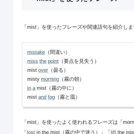
「mist」を使ったフレーズや関連語句を紹介しま
mistake
（間違い）
miss
the
point
（要点を見失う）
mist
over
（曇る）
misty
morning
（霧の朝）
in
a
mist（霧の中に）
mist
and
fog
（霧と靄）
「mist」を使ったよく使われるフレーズは「morning
「
lost
in the mist（霧の中で迷う）」「
lift
the 