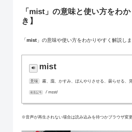
「mist」の意味と使い方をわ
き】
「
mist
」の意味や使い方をわかりやすく解説しま
mist
霧、靄、かすみ、ぼんやりさせる、曇らせる、
意味
/ˈmɪst/
発音記号
※音声が再生されない場合は読み込みを待つかブラウザ変