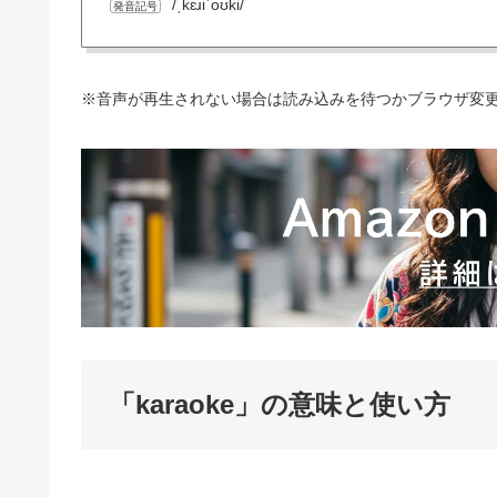
/ˌkɛɹiˈoʊki/
発音記号
※音声が再生されない場合は読み込みを待つかブラウザ変
「karaoke」の意味と使い方