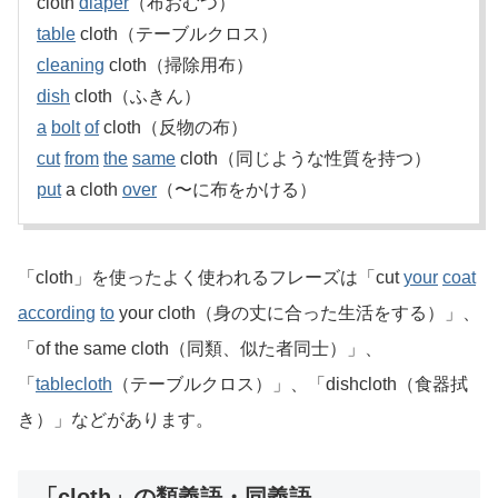
cloth
diaper
（布おむつ）
table
cloth（テーブルクロス）
cleaning
cloth（掃除用布）
dish
cloth（ふきん）
a
bolt
of
cloth（反物の布）
cut
from
the
same
cloth（同じような性質を持つ）
put
a cloth
over
（〜に布をかける）
「cloth」を使ったよく使われるフレーズは「cut
your
coat
according
to
your cloth（身の丈に合った生活をする）」、
「of the same cloth（同類、似た者同士）」、
「
tablecloth
（テーブルクロス）」、「dishcloth（食器拭
き）」などがあります。
「cloth」の類義語・同義語