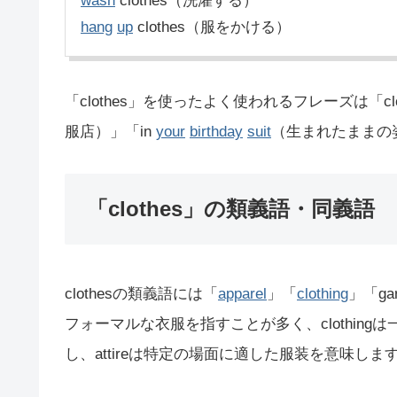
wash
clothes（洗濯する）
hang
up
clothes（服をかける）
「clothes」を使ったよく使われるフレーズは「clothe
服店）」「in
your
birthday
suit
（生まれたままの
「clothes」の類義語・同義語
clothesの類義語には「
apparel
」「
clothing
」「ga
フォーマルな衣服を指すことが多く、clothingは
し、attireは特定の場面に適した服装を意味し