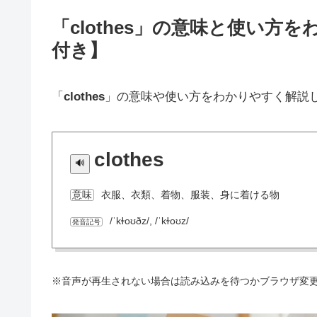
「clothes」の意味と使い
付き】
「
clothes
」の意味や使い方をわかりやすく解説
clothes
衣服、衣類、着物、服装、身に着ける物
意味
/ˈkɫoʊðz/, /ˈkɫoʊz/
発音記号
※音声が再生されない場合は読み込みを待つかブラウザ変