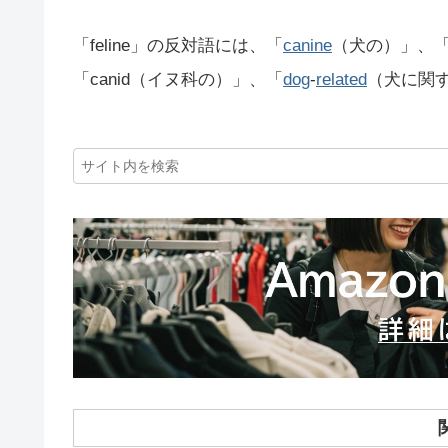
「feline」の反対語には、「
canine
（犬の）」、「d
「canid（イヌ科の）」、「
dog
-
related
（犬に関