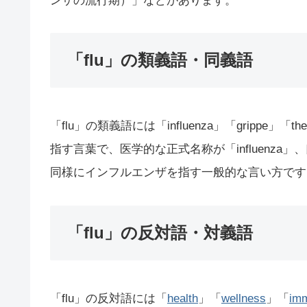
ンザの流行期）」などがあります。
「flu」の類義語・同義語
「flu」の類義語には「influenza」「gripp
指す言葉で、医学的な正式名称が「influenza」、口
同様にインフルエンザを指す一般的な言い方です
「flu」の反対語・対義語
「flu」の反対語には「
health
」「
wellness
」「
imm