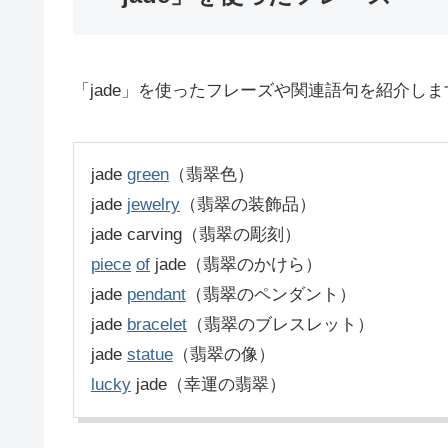
「jade」を使ったフレーズや関連語句を紹介しま
jade
green
（翡翠色）
jade
jewelry
（翡翠の装飾品）
jade carving（翡翠の彫刻）
piece
of
jade（翡翠のかけら）
jade
pendant
（翡翠のペンダント）
jade
bracelet
（翡翠のブレスレット）
jade
statue
（翡翠の像）
lucky
jade（幸運の翡翠）