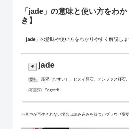
「jade」の意味と使い方をわ
き】
「
jade
」の意味や使い方をわかりやすく解説しま
jade
翡翠（ひすい）、ヒスイ輝石、オンファス輝石
意味
/ˈdʒeɪd/
発音記号
※音声が再生されない場合は読み込みを待つかブラウザ変