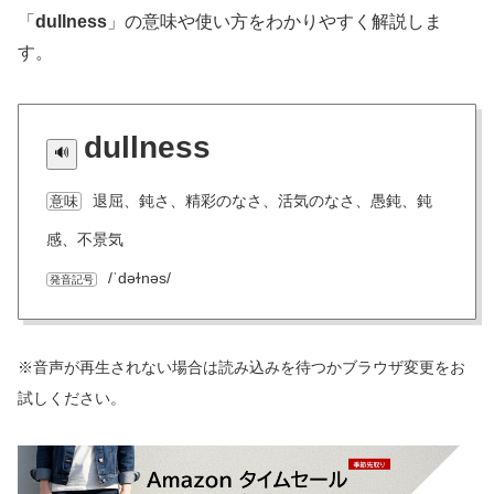
「
dullness
」の意味や使い方をわかりやすく解説しま
す。
dullness
退屈、鈍さ、精彩のなさ、活気のなさ、愚鈍、鈍
意味
感、不景気
/ˈdəɫnəs/
発音記号
※音声が再生されない場合は読み込みを待つかブラウザ変更をお
試しください。