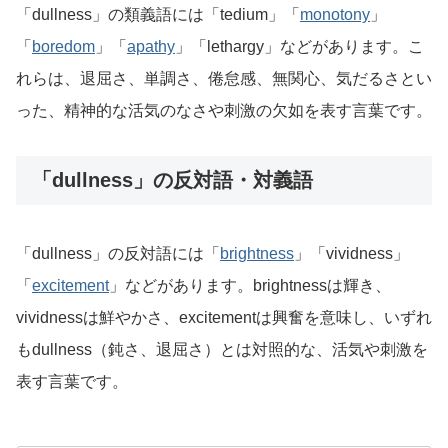
「dullness」の類義語には「tedium」「
monotony
」
「
boredom
」「
apathy
」「lethargy」などがあります。こ
れらは、退屈さ、単調さ、倦怠感、無関心、気だるさとい
った、精神的な活気のなさや刺激の欠如を表す言葉です。
「dullness」の反対語・対義語
「dullness」の反対語には「
brightness
」「vividness」
「
excitement
」などがあります。brightnessは輝き、
vividnessは鮮やかさ、excitementは興奮を意味し、いずれ
もdullness（鈍さ、退屈さ）とは対照的な、活気や刺激を
表す言葉です。