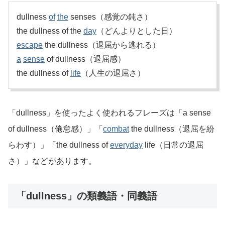
dullness
of
the
senses（感覚の鈍さ）
the dullness of the
day
（どんよりとした日）
escape
the dullness（退屈から逃れる）
a
sense
of dullness（退屈感）
the dullness of
life
（人生の退屈さ）
「dullness」を使ったよく使われるフレーズは「a sense
of dullness（倦怠感）」「
combat
the dullness（退屈を紛
らわす）」「the dullness of
everyday
life（日常の退屈
さ）」などがあります。
「dullness」の類義語・同義語