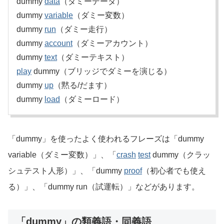
dummy
data
（ダミーデータ）
dummy
variable
（ダミー変数）
dummy
run
（ダミー走行）
dummy
account
（ダミーアカウント）
dummy
text
（ダミーテキスト）
play
dummy（ブリッジでダミーを演じる）
dummy
up
（黙る/だます）
dummy
load
（ダミーロード）
「dummy」を使ったよく使われるフレーズは「dummy
variable（ダミー変数）」、「
crash
test
dummy（クラッ
シュテスト人形）」、「dummy
proof
（初心者でも使え
る）」、「dummy run（試運転）」などがあります。
「dummy」の類義語・同義語