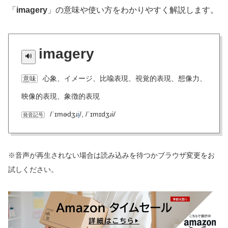
「
imagery
」の意味や使い方をわかりやすく解説します。
imagery
心象、イメージ、比喩表現、視覚的表現、想像力、
意味
映像的表現、象徴的表現
/ˈɪmədʒɹ
i
/, /ˈɪmɪdʒɹi/
発音記号
※音声が再生されない場合は読み込みを待つかブラウザ変更をお
試しください。