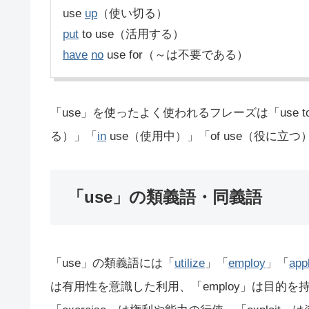
use
up
（使い切る）
put
to use（活用する）
have
no
use for（～は不要である）
「use」を使ったよく使われるフレーズは「use to
る）」「
in
use（使用中）」「of use（役に立
「use」の類義語・同義語
「use」の類義語には「
utilize
」「
employ
」「
app
は有用性を意識した利用、「employ」は目的を