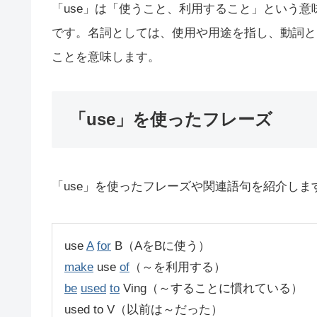
「use」は「使うこと、利用すること」という
です。名詞としては、使用や用途を指し、動詞と
ことを意味します。
「use」を使ったフレーズ
「use」を使ったフレーズや関連語句を紹介しま
use
A
for
B（AをBに使う）
make
use
of
（～を利用する）
be
used
to
Ving（～することに慣れている）
used to V（以前は～だった）