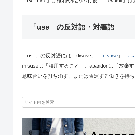
「exercise」は権利や能力の行使、「explo
「use」の反対語・対義語
「use」の反対語には「disuse」「
misuse
」「
ab
misuseは「誤用すること」、abandonは「
意味合いを打ち消す、または否定する働きを持ち