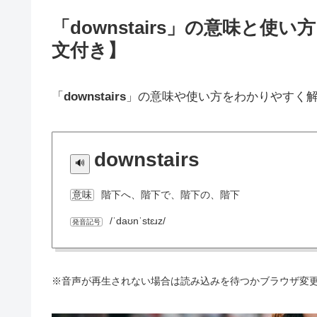
「downstairs」の意味と
文付き】
「
downstairs
」の意味や使い方をわかりやすく
downstairs
階下へ、階下で、階下の、階下
意味
/ˈdaʊnˈstɛɹz/
発音記号
※音声が再生されない場合は読み込みを待つかブラウザ変