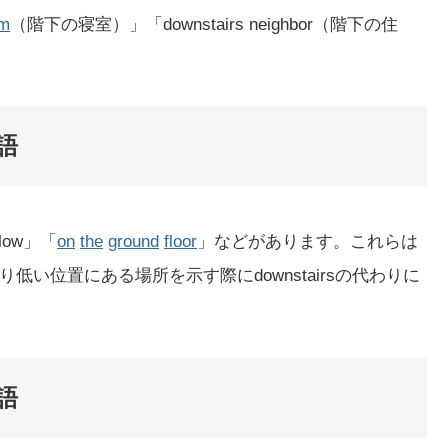
om
（階下の寝室）」「downstairs neighbor（階下の住
語
low」「
on
the
ground
floor
」などがあります。これらは
い位置にある場所を示す際にdownstairsの代わりに
語