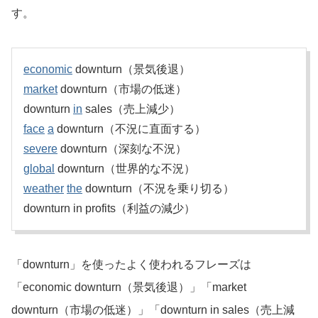
す。
economic
downturn（景気後退）
market
downturn（市場の低迷）
downturn
in
sales（売上減少）
face
a
downturn（不況に直面する）
severe
downturn（深刻な不況）
global
downturn（世界的な不況）
weather
the
downturn（不況を乗り切る）
downturn in profits（利益の減少）
「downturn」を使ったよく使われるフレーズは
「economic downturn（景気後退）」「market
downturn（市場の低迷）」「downturn in sales（売上減