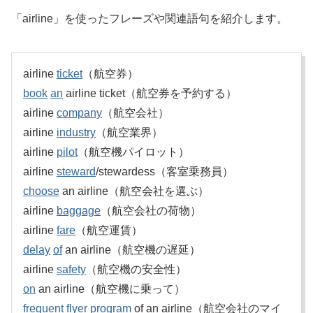
「airline」を使ったフレーズや関連語句を紹介します。
airline
ticket
（航空券）
book
an
airline ticket（航空券を予約する）
airline
company
（航空会社）
airline
industry
（航空業界）
airline
pilot
（航空機パイロット）
airline
steward
/stewardess（客室乗務員）
choose
an airline（航空会社を選ぶ）
airline
baggage
（航空会社の荷物）
airline
fare
（航空運賃）
delay
of
an airline（航空機の遅延）
airline
safety
（航空機の安全性）
on
an airline（航空機に乗って）
frequent
flyer
program
of an airline（航空会社のマイ