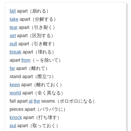
fall
apart（崩れる）
take
apart（分解する）
tear
apart（引き裂く）
set
apart（区別する）
pull
apart（引き離す）
break
apart（壊れる）
apart
from
（～を除いて）
far
apart（離れて）
stand apart（際立つ）
keep
apart（離れておく）
world
apart（全く異なる）
fall apart
at
the
seams（ボロボロになる）
pieces apart（バラバラに）
knock
apart（打ち壊す）
put
apart（取っておく）