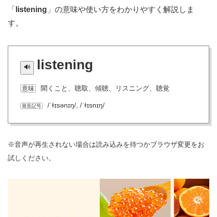
「
listening
」の意味や使い方をわかりやすく解説しま
す。
listening
聞くこと、聴取、傾聴、リスニング、聴覚
意味
/ˈɫɪsənɪŋ/, /ˈɫɪsnɪŋ/
発音記号
※音声が再生されない場合は読み込みを待つかブラウザ変更をお
試しください。