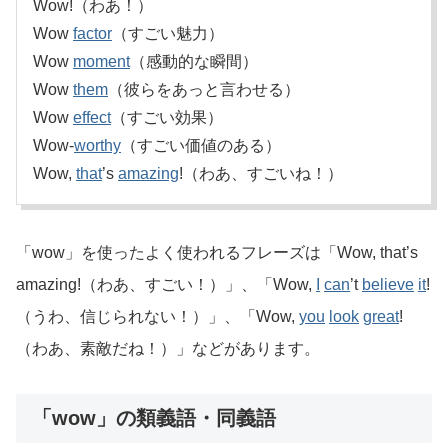
Wow!（わあ！）
Wow
factor
（すごい魅力）
Wow
moment
（感動的な瞬間）
Wow
them
（彼らをあっと言わせる）
Wow
effect
（すごい効果）
Wow-
worthy
（すごい価値のある）
Wow,
that
’s
amazing
!（わあ、すごいね！）
「wow」を使ったよく使われるフレーズは「Wow, that’s
amazing!（わあ、すごい！）」、「Wow,
I
can
’t
believe
it
!
（うわ、信じられない！）」、「Wow,
you
look
great
!
（わあ、素敵だね！）」などがあります。
「wow」の類義語・同義語