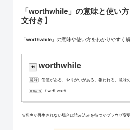
「worthwhile」の意味と
文付き】
「
worthwhile
」の意味や使い方をわかりやすく
worthwhile
価値がある、やりがいがある、報われる、意味
意味
/ˈwɝθˈwaɪɫ/
発音記号
※音声が再生されない場合は読み込みを待つかブラウザ変