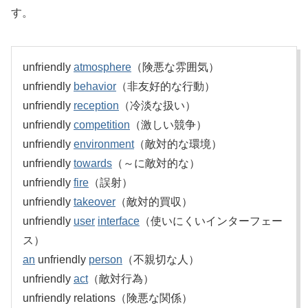
す。
unfriendly
atmosphere
（険悪な雰囲気）
unfriendly
behavior
（非友好的な行動）
unfriendly
reception
（冷淡な扱い）
unfriendly
competition
（激しい競争）
unfriendly
environment
（敵対的な環境）
unfriendly
towards
（～に敵対的な）
unfriendly
fire
（誤射）
unfriendly
takeover
（敵対的買収）
unfriendly
user
interface
（使いにくいインターフェー
ス）
an
unfriendly
person
（不親切な人）
unfriendly
act
（敵対行為）
unfriendly relations（険悪な関係）