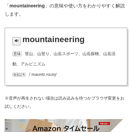
「
mountaineering
」の意味や使い方をわかりやすく解説
します。
mountaineering
登山、山登り、山岳スポーツ、山岳探検、山岳活
意味
動、アルピニズム
/ˈmaʊntɪˌnɪɹɪŋ/
発音記号
※音声が再生されない場合は読み込みを待つかブラウザ変更をお
試しください。