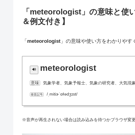
「meteorologist」の意
＆例文付き】
「
meteorologist
」の意味や使い方をわかりやす
meteorologist
気象学者、気象予報士、気象の研究者、大気現
意味
/ˌmitiɝˈɑɫədʒɪst/
発音記号
※音声が再生されない場合は読み込みを待つかブラウザ変