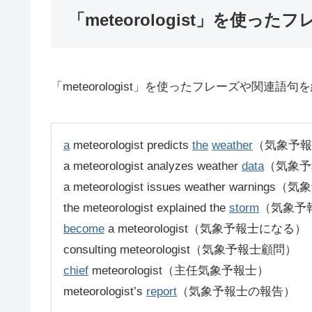
「meteorologist」を使った
「meteorologist」を使ったフレーズや関連語
a
meteorologist predicts
the
weather
（気象予報
a meteorologist analyzes weather
data
（気象予
a meteorologist issues weather war
the meteorologist explained the
storm
（気象予
become
a meteorologist（気象予報士になる）
consulting meteorologist（気象予報士顧問）
chief
meteorologist（主任気象予報士）
meteorologist’s
report
（気象予報士の報告）