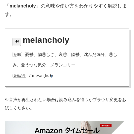
「
melancholy
」の意味や使い方をわかりやすく解説しま
す。
melancholy
憂鬱、物悲しさ、哀愁、陰鬱、沈んだ気分、悲し
意味
み、憂うつな気分、メランコリー
/ˈmɛɫənˌkɑɫ
i
/
発音記号
※音声が再生されない場合は読み込みを待つかブラウザ変更をお
試しください。