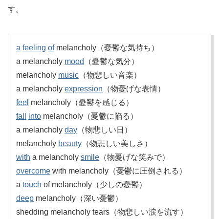
す。
a
feeling
of
melancholy（憂鬱な気持ち）
a melancholy
mood
（憂鬱な気分）
melancholy
music
（物悲しい音楽）
a melancholy
expression
（物憂げな表情）
feel
melancholy（憂鬱を感じる）
fall
into
melancholy（憂鬱に陥る）
a melancholy
day
（物悲しい日）
melancholy
beauty
（物悲しい美しさ）
with
a melancholy
smile
（物憂げな笑みで）
overcome
with melancholy（憂鬱に圧倒される）
a
touch
of melancholy（少しの憂鬱）
deep
melancholy（深い憂鬱）
shedding melancholy tears（物悲しい涙を流す）