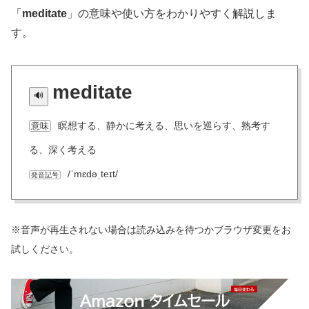
「
meditate
」の意味や使い方をわかりやすく解説しま
す。
meditate
瞑想する、静かに考える、思いを巡らす、熟考す
意味
る、深く考える
/ˈmɛdəˌteɪt/
発音記号
※音声が再生されない場合は読み込みを待つかブラウザ変更をお
試しください。