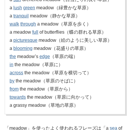
a
lush
green
meadow（緑豊かな草原）
a
tranquil
meadow（静かな草原）
walk
through
a meadow（草原を歩く）
a meadow
full
of butterflies（蝶の群れる草原）
a
picturesque
meadow（絵のように美しい草原）
a
blooming
meadow（花盛りの草原）
the
meadow’s
edge
（草原の端）
in
the meadow（草原に）
across
the meadow（草原を横切って）
by
the meadow（草原のそばに）
from
the meadow（草原から）
towards
the meadow（草原に向かって）
a grassy meadow（草地の草原）
「meadow」を使ったよく使われるフレーズは「a
sea
of