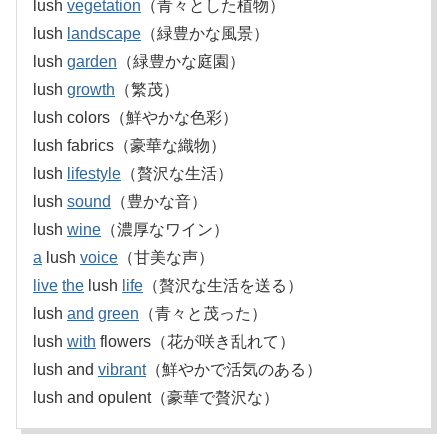
lush
vegetation
（青々とした植物）
lush
landscape
（緑豊かな風景）
lush
garden
（緑豊かな庭園）
lush
growth
（繁茂）
lush colors（鮮やかな色彩）
lush fabrics（豪華な織物）
lush
lifestyle
（贅沢な生活）
lush
sound
（豊かな音）
lush
wine
（濃厚なワイン）
a
lush
voice
（甘美な声）
live
the
lush
life
（贅沢な生活を送る）
lush
and
green
（青々と茂った）
lush
with
flowers（花が咲き乱れて）
lush and
vibrant
（鮮やかで活気のある）
lush and opulent（豪華で贅沢な）