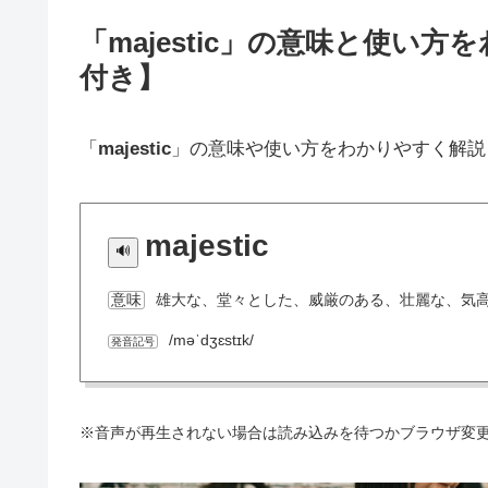
「majestic」の意味と使い
付き】
「
majestic
」の意味や使い方をわかりやすく解説
majestic
雄大な、堂々とした、威厳のある、壮麗な、気
意味
/məˈdʒɛstɪk/
発音記号
※音声が再生されない場合は読み込みを待つかブラウザ変