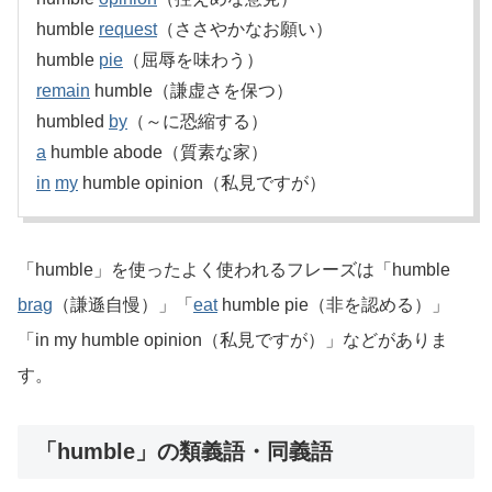
humble
request
（ささやかなお願い）
humble
pie
（屈辱を味わう）
remain
humble（謙虚さを保つ）
humbled
by
（～に恐縮する）
a
humble abode（質素な家）
in
my
humble opinion（私見ですが）
「humble」を使ったよく使われるフレーズは「humble
brag
（謙遜自慢）」「
eat
humble pie（非を認める）」
「in my humble opinion（私見ですが）」などがありま
す。
「humble」の類義語・同義語