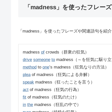
「madness」を使ったフレーズ
「madness」を使ったフレーズや関連語句を紹
madness
of
crowds（群衆の狂気）
drive
someone
to
madness（～を狂気に駆り
method
to
one
’s madness（狂気なりの方法）
plea
of madness（狂気による弁解）
speak
madness（狂ったことを言う）
act
of madness（狂気の行為）
fit
of madness（狂気のたけ）
in
the
madness（狂乱の中で）