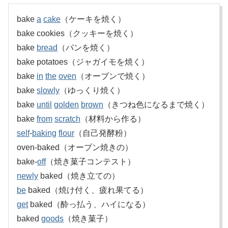
bake
a
cake
（ケーキを焼く）
bake cookies（クッキーを焼く）
bake
bread
（パンを焼く）
bake potatoes（ジャガイモを焼く）
bake
in
the
oven
（オーブンで焼く）
bake
slowly
（ゆっくり焼く）
bake
until
golden
brown
（きつね色になるまで焼く）
bake
from
scratch
（材料から作る）
self
-
baking
flour
（自己発酵粉）
oven-baked（オーブン焼きの）
bake-
off
（焼き菓子コンテスト）
newly
baked（焼き立ての）
be
baked（焼け付く、疲れ果てる）
get
baked（酔っ払う、ハイになる）
baked
goods
（焼き菓子）