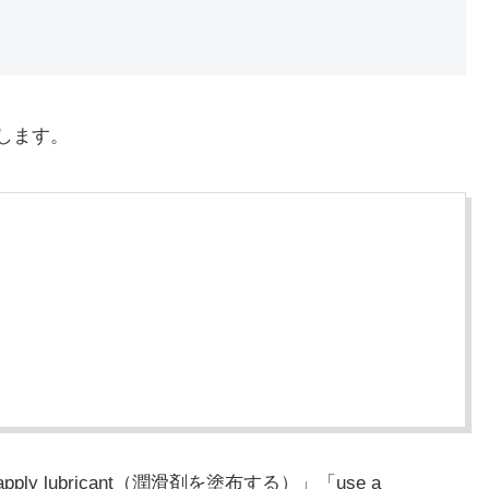
介します。
ly lubricant（潤滑剤を塗布する）」「use a