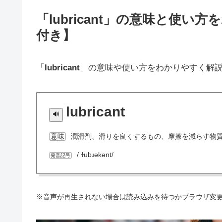
「lubricant」の意味と使
付き】
「
lubricant
」の意味や使い方をわかりやすく解
lubricant
潤滑剤、滑りを良くするもの、摩擦を減らす物
意味
/ˈɫubɹəkənt/
発音記号
※音声が再生されない場合は読み込みを待つかブラウザ変