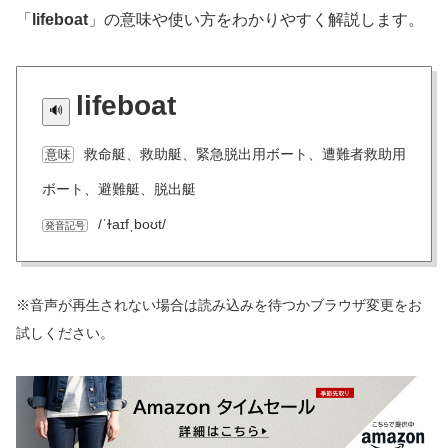
「
lifeboat
」の意味や使い方をわかりやすく解説します。
lifeboat
救命艇、救助艇、緊急脱出用ボート、遭難者救助用
意味
ボート、避難艇、脱出艇
/ˈɫaɪfˌboʊt/
発音記号
※音声が再生されない場合は読み込みを待つかブラウザ変更をお
試しください。