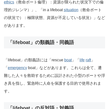
ethics
（救命ボート倫理）：資源が限られた状況下での倫
理的ジレンマ）」、「in a lifeboat
situation
（救命ボート
の状況で）：極限状態、資源が不足している状況）」など
があります。
「lifeboat」の類義語・同義語
「lifeboat」の類義語には「rescue
boat
」「
life
raft
」
「
emergency
boat」などがあります。これらは全て、遭
難した人々を救助するために設計された小型のボートや浮
き具を指し、緊急時に人命を保護する目的で使用されま
す。
「lifeboat」の反対語・対義語