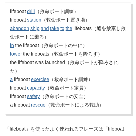
lifeboat
drill
（救命ボート訓練）
lifeboat
station
（救命ボート置き場）
abandon
ship
and
take
to
the
lifeboats（船を放棄し救
命ボートに乗る）
in
the lifeboat（救命ボートの中に）
lower
the lifeboats（救命ボートを降ろす）
the lifeboat was launched（救命ボートが降ろされ
た）
a
lifeboat
exercise
（救命ボート訓練）
lifeboat
capacity
（救命ボート定員）
lifeboat
safety
（救命ボートの安全）
a lifeboat
rescue
（救命ボートによる救助）
「lifeboat」を使ったよく使われるフレーズは「lifeboat