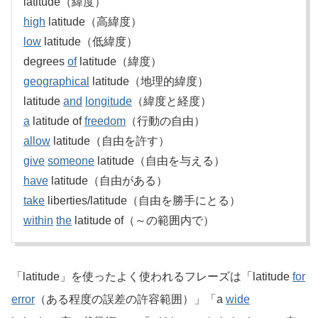
latitude（緯度）
high
latitude（高緯度）
low
latitude（低緯度）
degrees
of
latitude（緯度）
geographical
latitude（地理的緯度）
latitude
and
longitude
（緯度と経度）
a
latitude of
freedom
（行動の自由）
allow
latitude（自由を許す）
give
someone
latitude（自由を与える）
have
latitude（自由がある）
take
liberties/latitude（自由を勝手にとる）
within
the
latitude of（～の範囲内で）
「latitude」を使ったよく使われるフレーズは「latitude
for
error
（ある程度の誤差の許容範囲）」「a
wide