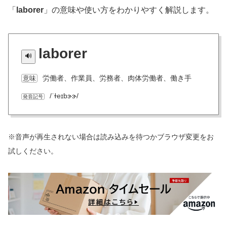
「
laborer
」の意味や使い方をわかりやすく解説します。
laborer
労働者、作業員、労務者、肉体労働者、働き手
意味
/ˈɫeɪbɝɝ/
発音記号
※音声が再生されない場合は読み込みを待つかブラウザ変更をお
試しください。