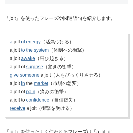
「jolt」を使ったフレーズや関連語句を紹介します。
a
jolt
of
energy
（活気づける）
a jolt
to
the
system
（体制への衝撃）
a jolt
awake
（飛び起きる）
a jolt of
surprise
（驚きの衝撃）
give
someone
a jolt（人をびっくりさせる）
a jolt
in
the
market
（市場の急変）
a jolt of
pain
（痛みの衝撃）
a jolt to
confidence
（自信喪失）
receive
a jolt（衝撃を受ける）
「jolt」を使ったよく使われるフレーズは「a jolt of