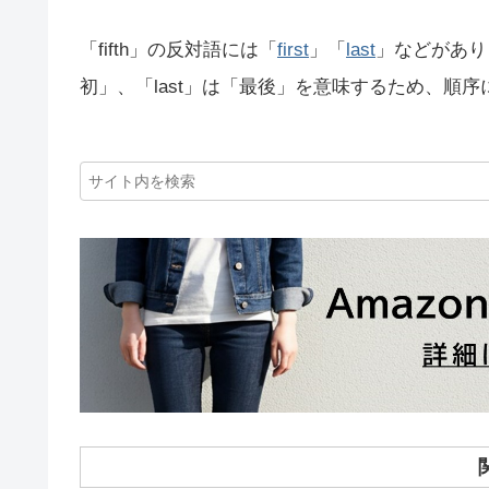
「fifth」の反対語には「
first
」「
last
」などがありま
初」、「last」は「最後」を意味するため、順