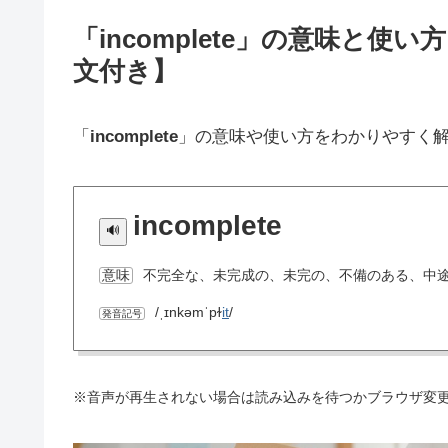
「incomplete」の意味と
文付き】
「
incomplete
」の意味や使い方をわかりやすく
incomplete
不完全な、未完成の、未完の、不備のある、中
意味
/ˌɪnkəmˈpɫ
it
/
発音記号
※音声が再生されない場合は読み込みを待つかブラウザ変