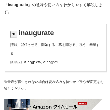
「
inaugurate
」の意味や使い方をわかりやすく解説しま
す。
inaugurate
就任させる、開始する、幕を開ける、祝う、奉献す
意味
る
/ɪˈnɔɡjɝeɪt/, /ɪˈnɔɡjɝɪt/
発音記号
※音声が再生されない場合は読み込みを待つかブラウザ変更をお
試しください。