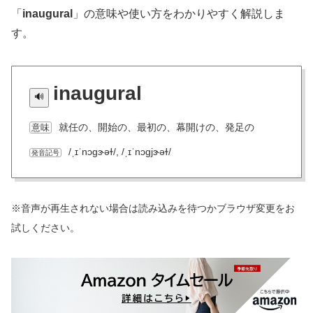
「
inaugural
」の意味や使い方をわかりやすく解説しま
す。
inaugural
就任の、開始の、最初の、幕開けの、発足の
意味
/ˌɪˈnɔɡɝəɫ/, /ˌɪˈnɔɡjɝəɫ/
発音記号
※音声が再生されない場合は読み込みを待つかブラウザ変更をお
試しください。