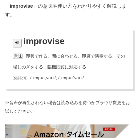
「
improvise
」の意味や使い方をわかりやすく解説しま
す。
improvise
即興で作る、間に合わせる、即席で演奏する、その
意味
場しのぎをする、臨機応変に対応する
/ˈɪmpɹəˌvaɪz/, /ˌɪmpɹəˈvaɪz/
発音記号
※音声が再生されない場合は読み込みを待つかブラウザ変更をお
試しください。