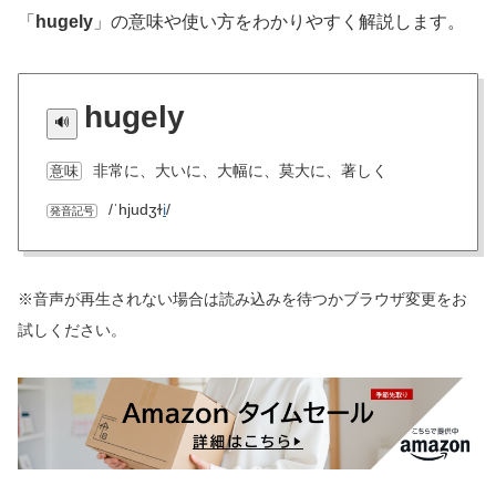
「
hugely
」の意味や使い方をわかりやすく解説します。
hugely
非常に、大いに、大幅に、莫大に、著しく
意味
/ˈhjudʒɫ
i
/
発音記号
※音声が再生されない場合は読み込みを待つかブラウザ変更をお
試しください。