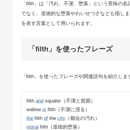
「filth」は「汚れ、不潔、堕落」という意味
でなく、道徳的な堕落やわいせつさなども指しま
を表す言葉として用いられます。
「filth」を使ったフレーズ
「filth」を使ったフレーズや関連語句を紹介しま
filth
and
squalor（不潔と貧困）
wallow
in
filth（不潔に浸る）
the
filth
of
the
city
（都会の汚れ）
moral
filth（道徳的堕落）