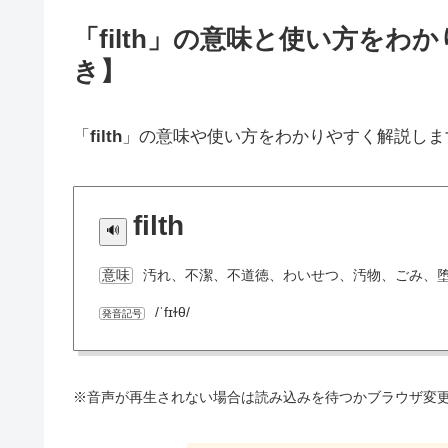
「filth」の意味と使い方を
き】
「
filth
」の意味や使い方をわかりやすく解説しま
filth
汚れ、不潔、不道徳、わいせつ、汚物、ごみ、
意味
/ˈfɪɫθ/
発音記号
※音声が再生されない場合は読み込みを待つかブラウザ変