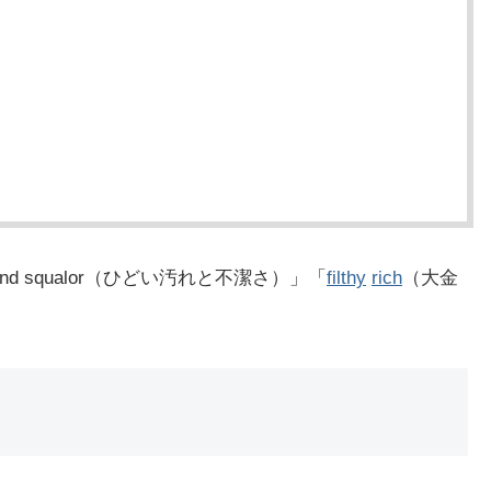
and squalor（ひどい汚れと不潔さ）」「
filthy
rich
（大金