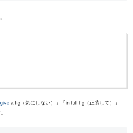
す。
give
a fig（気にしない）」「in full fig（正装して）」
す。