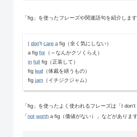
「fig」を使ったフレーズや関連語句を紹介しま
I
don
’t
care
a
fig（全く気にしない）
a fig
for
（～なんかクソくらえ）
in
full
fig（正装して）
fig
leaf
（体裁を繕うもの）
fig
jam
（イチジクジャム）
「fig」を使ったよく使われるフレーズは「I don’t
「
not
worth
a fig（価値がない）」などがありま