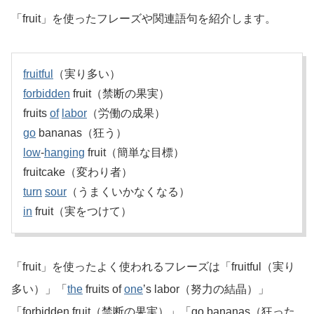
「fruit」を使ったフレーズや関連語句を紹介します。
fruitful
（実り多い）
forbidden
fruit（禁断の果実）
fruits
of
labor
（労働の成果）
go
bananas（狂う）
low
-
hanging
fruit（簡単な目標）
fruitcake（変わり者）
turn
sour
（うまくいかなくなる）
in
fruit（実をつけて）
「fruit」を使ったよく使われるフレーズは「fruitful（実り
多い）」「
the
fruits of
one
’s labor（努力の結晶）」
「forbidden fruit（禁断の果実）」「go bananas（狂った