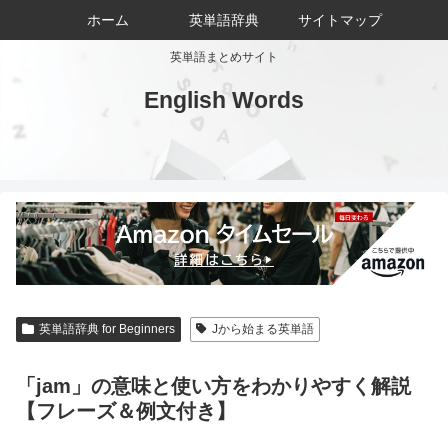
ホーム
英単語辞典
サイトマップ
英単語まとめサイト
English Words
英単語辞典 for Beginners
Jから始まる英単語
「jam」の意味と使い方をわかりやすく解説
【フレーズ＆例文付き】