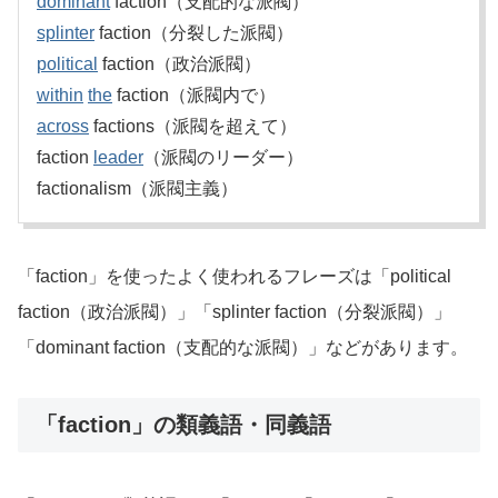
dominant
faction（支配的な派閥）
splinter
faction（分裂した派閥）
political
faction（政治派閥）
within
the
faction（派閥内で）
across
factions（派閥を超えて）
faction
leader
（派閥のリーダー）
factionalism（派閥主義）
「faction」を使ったよく使われるフレーズは「political
faction（政治派閥）」「splinter faction（分裂派閥）」
「dominant faction（支配的な派閥）」などがあります。
「faction」の類義語・同義語