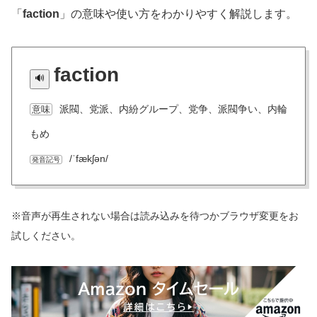
「
faction
」の意味や使い方をわかりやすく解説します。
faction
派閥、党派、内紛グループ、党争、派閥争い、内輪
意味
もめ
/ˈfækʃən/
発音記号
※音声が再生されない場合は読み込みを待つかブラウザ変更をお
試しください。