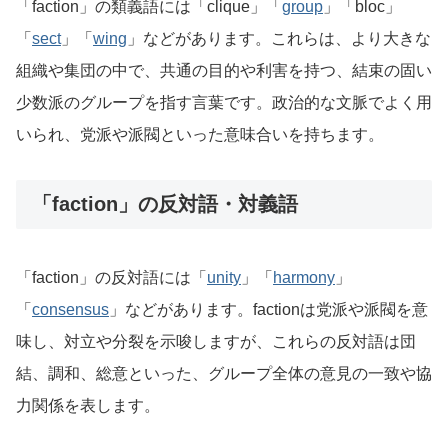
「faction」の類義語には「clique」「
group
」「bloc」
「
sect
」「
wing
」などがあります。これらは、より大きな
組織や集団の中で、共通の目的や利害を持つ、結束の固い
少数派のグループを指す言葉です。政治的な文脈でよく用
いられ、党派や派閥といった意味合いを持ちます。
「faction」の反対語・対義語
「faction」の反対語には「
unity
」「
harmony
」
「
consensus
」などがあります。factionは党派や派閥を意
味し、対立や分裂を示唆しますが、これらの反対語は団
結、調和、総意といった、グループ全体の意見の一致や協
力関係を表します。