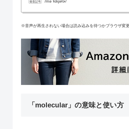
/məˈɫɛkjəɫɝ/
発音記号
※音声が再生されない場合は読み込みを待つかブラウザ変
「molecular」の意味と使い方