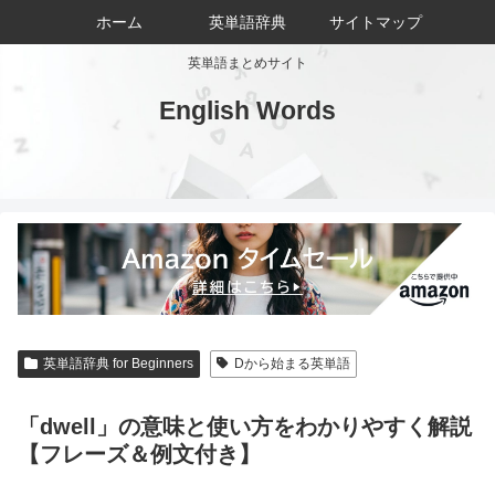
ホーム
英単語辞典
サイトマップ
英単語まとめサイト
English Words
英単語辞典 for Beginners
Dから始まる英単語
「dwell」の意味と使い方をわかりやすく解説
【フレーズ＆例文付き】